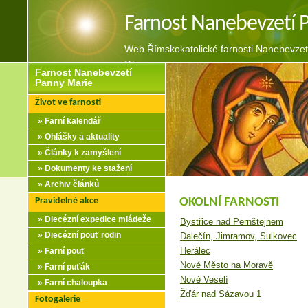
Farnost Nanebevzetí 
Web Římskokatolické farnosti Nanebevzet
Sázavou
Farnost Nanebevzetí
Panny Marie
Život ve farnosti
» Farní kalendář
» Ohlášky a aktuality
» Články k zamyšlení
» Dokumenty ke stažení
» Archiv článků
Pravidelné akce
OKOLNÍ FARNOSTI
» Diecézní expedice mládeže
Bystřice nad Pernštejnem
» Diecézní pouť rodin
Dalečín, Jimramov, Sulkovec
Herálec
» Farní pouť
Nové Město na Moravě
» Farní puťák
Nové Veselí
» Farní chaloupka
Žďár nad Sázavou 1
Fotogalerie