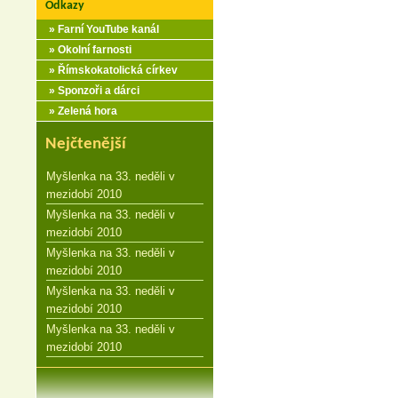
Odkazy
» Farní YouTube kanál
» Okolní farnosti
» Římskokatolická církev
» Sponzoři a dárci
» Zelená hora
Nejčtenější
Myšlenka na 33. neděli v
mezidobí 2010
Myšlenka na 33. neděli v
mezidobí 2010
Myšlenka na 33. neděli v
mezidobí 2010
Myšlenka na 33. neděli v
mezidobí 2010
Myšlenka na 33. neděli v
mezidobí 2010