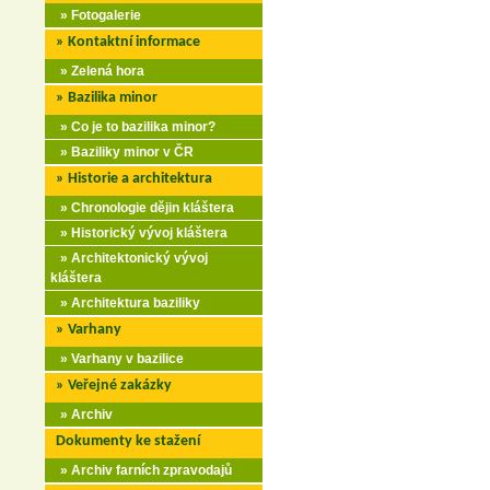
» Fotogalerie
» Kontaktní informace
» Zelená hora
» Bazilika minor
» Co je to bazilika minor?
» Baziliky minor v ČR
» Historie a architektura
» Chronologie dějin kláštera
» Historický vývoj kláštera
» Architektonický vývoj
kláštera
» Architektura baziliky
» Varhany
» Varhany v bazilice
» Veřejné zakázky
» Archiv
Dokumenty ke stažení
» Archiv farních zpravodajů