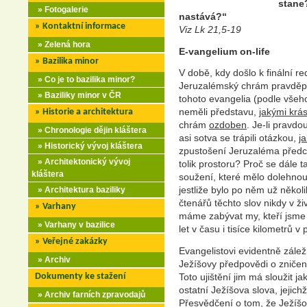
stane?
» Fotogalerie
nastává?“
» Kontaktní informace
Viz Lk 21,5-19
» Zelená hora
E-vangelium on-life
» Bazilika minor
V době, kdy došlo k finální r
» Co je to bazilika minor?
Jeruzalémský chrám pravděpo
» Baziliky minor v ČR
tohoto evangelia (podle všeho
neměli představu,
jakými krá
» Historie a architektura
chrám
ozdoben
. Je-li pravdo
» Chronologie dějin kláštera
asi sotva se trápili otázkou,
j
» Historický vývoj kláštera
zpustošení Jeruzaléma předch
» Architektonický vývoj
tolik prostoru? Proč se dále
kláštera
soužení, které mělo dolehnou
jestliže bylo po něm už několi
» Architektura baziliky
čtenářů těchto slov nikdy v ži
» Varhany
máme zabývat my, kteří jsme o
» Varhany v bazilice
let v času i tisíce kilometrů v
» Veřejné zakázky
Evangelistovi evidentně záleží
» Archiv
Ježíšovy předpovědi o zničen
Dokumenty ke stažení
Toto ujištění jim má sloužit j
ostatní Ježíšova slova, jejich
» Archiv farních zpravodajů
Přesvědčení o tom, že Ježíšo