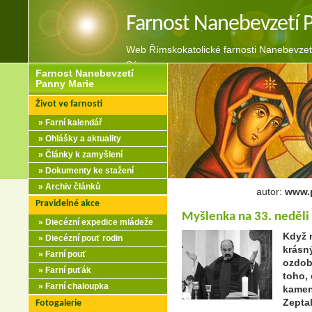
Farnost Nanebevzetí 
Web Římskokatolické farnosti Nanebevzet
Sázavou
Farnost Nanebevzetí
Panny Marie
Život ve farnosti
» Farní kalendář
» Ohlášky a aktuality
» Články k zamyšlení
» Dokumenty ke stažení
» Archiv článků
autor:
www.p
Pravidelné akce
Myšlenka na 33. neděli
» Diecézní expedice mládeže
Když n
» Diecézní pouť rodin
krásn
» Farní pouť
ozdob
» Farní puťák
toho,
» Farní chaloupka
kamen
Zeptal
Fotogalerie