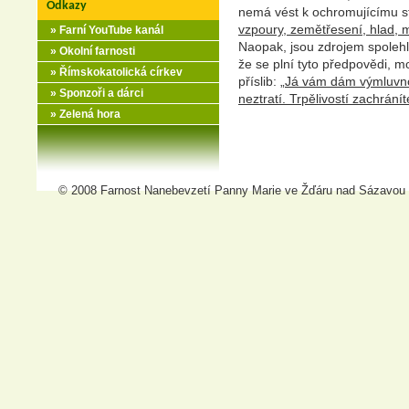
Odkazy
nemá vést k ochromujícímu st
vzpoury, zemětřesení, hlad, 
» Farní YouTube kanál
Naopak, jsou zdrojem spolehli
» Okolní farnosti
že se plní tyto předpovědi, m
» Římskokatolická církev
příslib: „
Já vám dám výmluvnos
» Sponzoři a dárci
neztratí. Trpělivostí zachrání
» Zelená hora
© 2008 Farnost Nanebevzetí Panny Marie ve Žďáru nad Sázavou