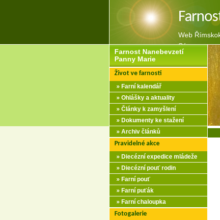
Farnos
Web Římskoka
Sázavou
Farnost Nanebevzetí
Panny Marie
Život ve farnosti
» Farní kalendář
» Ohlášky a aktuality
» Články k zamyšlení
» Dokumenty ke stažení
» Archiv článků
Pravidelné akce
» Diecézní expedice mládeže
» Diecézní pouť rodin
» Farní pouť
» Farní puťák
» Farní chaloupka
Fotogalerie