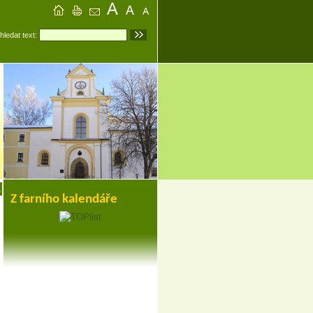
hledat text:
1
Z farního kalendáře