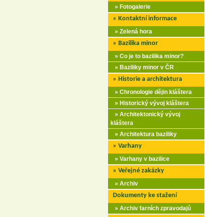
» Fotogalerie
» Kontaktní informace
» Zelená hora
» Bazilika minor
» Co je to bazilika minor?
» Baziliky minor v ČR
» Historie a architektura
» Chronologie dějin kláštera
» Historický vývoj kláštera
» Architektonický vývoj
kláštera
» Architektura baziliky
» Varhany
» Varhany v bazilice
» Veřejné zakázky
» Archiv
Dokumenty ke stažení
» Archiv farních zpravodajů