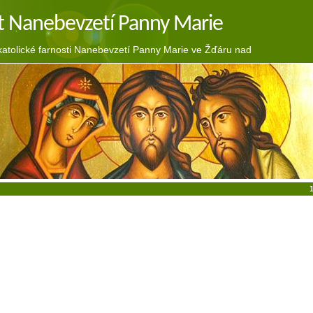
t Nanebevzetí Panny Marie
tolické farnosti Nanebevzetí Panny Marie ve Žďáru nad