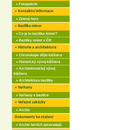
» Fotogalerie
» Kontaktní informace
» Zelená hora
» Bazilika minor
» Co je to bazilika minor?
» Baziliky minor v ČR
» Historie a architektura
» Chronologie dějin kláštera
» Historický vývoj kláštera
» Architektonický vývoj
kláštera
» Architektura baziliky
» Varhany
» Varhany v bazilice
» Veřejné zakázky
» Archiv
Dokumenty ke stažení
» Archiv farních zpravodajů