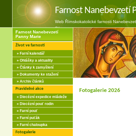
Farnost Nanebevzetí 
Web Římskokatolické farnosti Nanebevzet
Sázavou
Farnost Nanebevzetí
Panny Marie
Život ve farnosti
» Farní kalendář
» Ohlášky a aktuality
» Články k zamyšlení
» Dokumenty ke stažení
» Archiv článků
Pravidelné akce
Fotogalerie 2026
» Diecézní expedice mládeže
» Diecézní pouť rodin
» Farní pouť
» Farní puťák
» Farní chaloupka
Fotogalerie