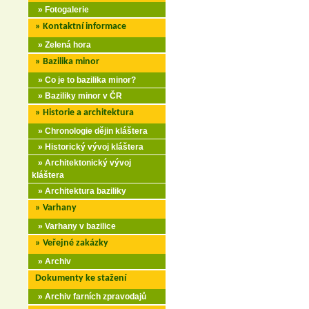
» Fotogalerie
» Kontaktní informace
» Zelená hora
» Bazilika minor
» Co je to bazilika minor?
» Baziliky minor v ČR
» Historie a architektura
» Chronologie dějin kláštera
» Historický vývoj kláštera
» Architektonický vývoj
kláštera
» Architektura baziliky
» Varhany
» Varhany v bazilice
» Veřejné zakázky
» Archiv
Dokumenty ke stažení
» Archiv farních zpravodajů