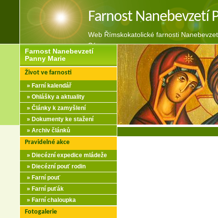
Farnost Nanebevzetí 
Web Římskokatolické farnosti Nanebevzet
Sázavou
Farnost Nanebevzetí
Panny Marie
Život ve farnosti
» Farní kalendář
» Ohlášky a aktuality
» Články k zamyšlení
» Dokumenty ke stažení
» Archiv článků
Pravidelné akce
» Diecézní expedice mládeže
» Diecézní pouť rodin
» Farní pouť
» Farní puťák
» Farní chaloupka
Fotogalerie