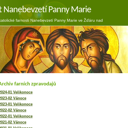
t Nanebevzetí Panny Marie
tolické farnosti Nanebevzetí Panny Marie ve Žďáru nad
Archiv farních zpravodajů
2024-01 Velikonoce
2023-02 Vánoce
2023-01 Velikonoce
2022-02 Vánoce
2022-01 Velikonoce
2021-02 Vánoce