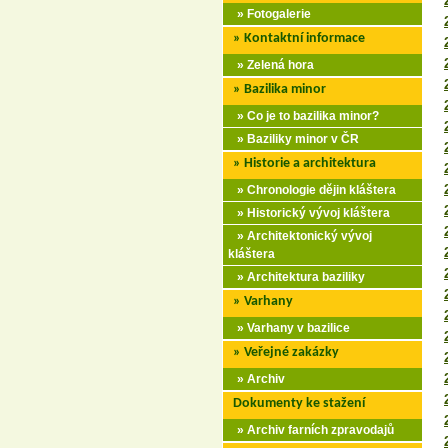
» Fotogalerie
» Kontaktní informace
» Zelená hora
» Bazilika minor
» Co je to bazilika minor?
» Baziliky minor v ČR
» Historie a architektura
» Chronologie dějin kláštera
» Historický vývoj kláštera
» Architektonický vývoj
kláštera
» Architektura baziliky
» Varhany
» Varhany v bazilice
» Veřejné zakázky
» Archiv
Dokumenty ke stažení
» Archiv farních zpravodajů