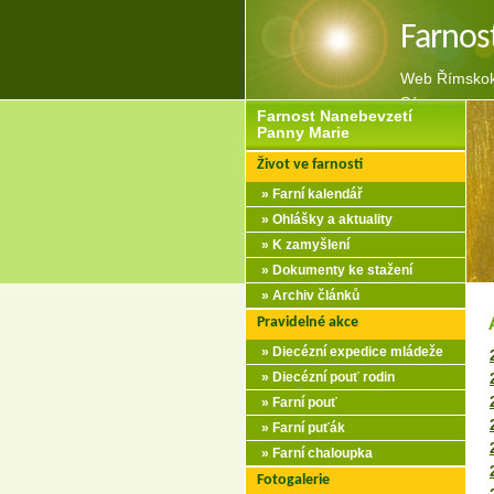
Farnos
Web Římskoka
Sázavou
Farnost Nanebevzetí
Panny Marie
Život ve farnosti
» Farní kalendář
» Ohlášky a aktuality
» K zamyšlení
» Dokumenty ke stažení
» Archiv článků
Pravidelné akce
» Diecézní expedice mládeže
» Diecézní pouť rodin
» Farní pouť
» Farní puťák
» Farní chaloupka
Fotogalerie