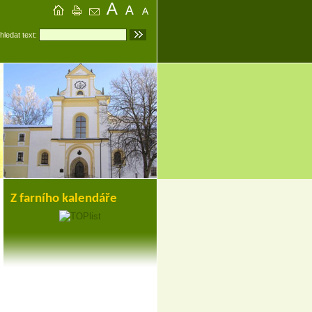
hledat text:
Z farního kalendáře