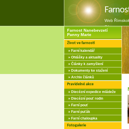
Farnos
Web Římskoka
Sázavou
Farnost Nanebevzetí
Panny Marie
Život ve farnosti
» Farní kalendář
» Ohlášky a aktuality
» Články k zamyšlení
» Dokumenty ke stažení
» Archiv článků
Pravidelné akce
» Diecézní expedice mládeže
» Diecézní pouť rodin
» Farní pouť
» Farní puťák
» Farní chaloupka
Fotogalerie