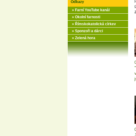
Odkazy
» Farní YouTube kanál
» Okolní farnosti
» Římskokatolická církev
» Sponzoři a dárci
» Zelená hora