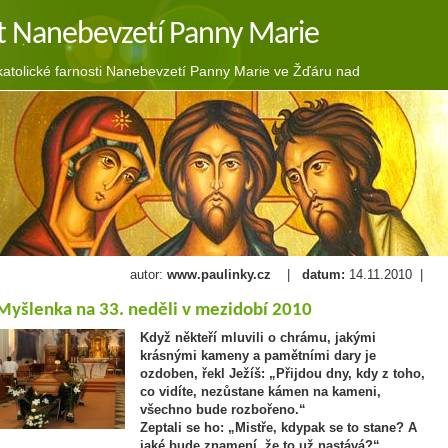
t Nanebevzetí Panny Marie
tolické farnosti Nanebevzetí Panny Marie ve Žďáru nad
autor:
www.paulinky.cz
|
datum:
14.11.2010 |
Myšlenka na 33. neděli v mezidobí 2010
Když někteří mluvili o chrámu, jakými
krásnými kameny a pamětními dary je
ozdoben, řekl Ježíš:
„Přijdou dny, kdy z toho,
co vidíte, nezůstane kámen na kameni,
všechno bude rozbořeno.“
Zeptali se ho: „Mistře, kdypak se to stane? A
jaké bude znamení, že to už nastává?“