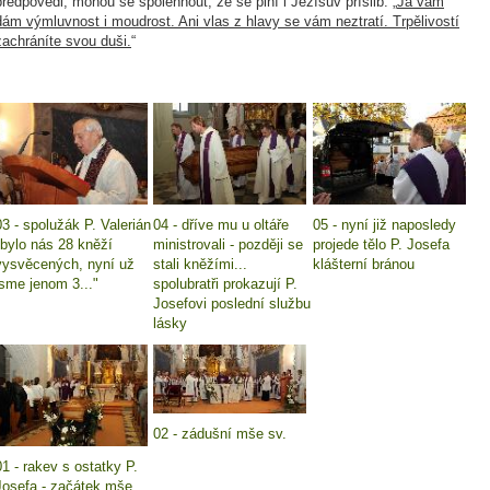
předpovědi, mohou se spolehnout, že se plní i Ježíšův příslib: „
Já vám
dám výmluvnost i moudrost. Ani vlas z hlavy se vám neztratí. Trpělivostí
zachráníte svou duši.
“
03 - spolužák P. Valerián
04 - dříve mu u oltáře
05 - nyní již naposledy
"bylo nás 28 kněží
ministrovali - později se
projede tělo P. Josefa
vysvěcených, nyní už
stali kněžími...
klášterní bránou
jsme jenom 3..."
spolubratři prokazují P.
Josefovi poslední službu
lásky
02 - zádušní mše sv.
01 - rakev s ostatky P.
Josefa - začátek mše