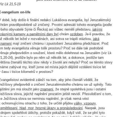
Viz Lk 21,5-19
E-vangelium on-life
V době, kdy došlo k finální redakci Lukášova evangelia, byl Jeruzalémský
chrám pravděpodobně už zničený. Prvotní adresáti tohoto evangelia (podle
všeho obyvatelé Sýrie či Řecka) asi vůbec neměli představu,
jakými
krásnými kameny a pamětními dary byl
chrám
ozdoben
. Je-li pravdou, že
už několik let ležel v rozvalinách, asi sotva se trápili otázkou,
jaká
znamení
mají zničení chrámu i zpustošení Jeruzaléma předcházet. Proč
jim tedy evangelista věnuje tolik prostoru? Proč se dále tak podrobně
věnuje předpovědím o soužení, které mělo dolehnout na Jeruzalém (viz Lk
21,20-24), jestliže bylo po něm už několik let, a dokonce, jestliže tam
většina čtenářů těchto slov nikdy v životě ani nebyla? Proč se těmito slovy
máme zabývat my, kteří jsme od místa jejich dějiště vzdáleni tisíce let
v času i tisíce kilometrů v prostoru?
Evangelistovi evidentně záleží na tom, aby jeho čtenáři věděli, že
Ježíšovy předpovědi o zničení Jeruzalémského chrámu se už splnily. Toto
ujištění jim má sloužit jako
znamení
, že stejně spolehlivá jsou i ostatní
Ježíšova slova, jejichž naplnění prozatím ještě nevidí. Přesvědčení o tom,
že Ježíšova slova se neminou naplnění, je však nemá vést
k ochromujícímu strachu z toho, že určitě přijdou
války, vzpoury,
zemětřesení, hlad, mor, hrozné úkazy a pronásledování
. Naopak, jsou
zdrojem spolehlivé útěchy, protože pokaždé, když vidí, že se plní tyto