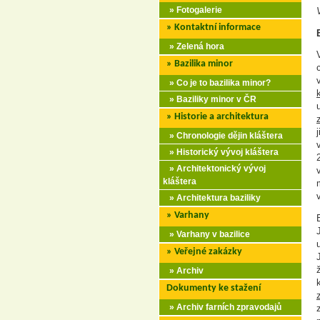
» Fotogalerie
» Kontaktní informace
» Zelená hora
» Bazilika minor
» Co je to bazilika minor?
» Baziliky minor v ČR
» Historie a architektura
» Chronologie dějin kláštera
» Historický vývoj kláštera
» Architektonický vývoj
kláštera
» Architektura baziliky
» Varhany
» Varhany v bazilice
» Veřejné zakázky
» Archiv
Dokumenty ke stažení
» Archiv farních zpravodajů