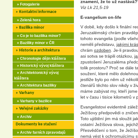
znamení, že to už nastává
» Fotogalerie
Viz Lk 21,5-19
» Kontaktní informace
E-vangelium on-life
» Zelená hora
V době, kdy došlo k finální r
» Bazilika minor
Jeruzalémský chrám pravděpo
» Co je to bazilika minor?
tohoto evangelia (podle všeho
» Baziliky minor v ČR
neměli představu,
jakými krá
chrám
ozdoben
. Je-li pravdo
» Historie a architektura
asi sotva se trápili otázkou,
j
» Chronologie dějin kláštera
zpustošení Jeruzaléma předch
» Historický vývoj kláštera
tolik prostoru? Proč se dále
» Architektonický vývoj
soužení, které mělo dolehnou
kláštera
jestliže bylo po něm už několi
čtenářů těchto slov nikdy v ži
» Architektura baziliky
máme zabývat my, kteří jsme o
» Varhany
let v času i tisíce kilometrů v
» Varhany v bazilice
Evangelistovi evidentně záleží
» Veřejné zakázky
Ježíšovy předpovědi o zničen
» Archiv
Toto ujištění jim má sloužit j
Dokumenty ke stažení
ostatní Ježíšova slova, jejich
Přesvědčení o tom, že Ježíšo
» Archiv farních zpravodajů
nemá vést k ochromujícímu st