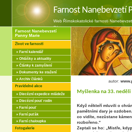
Farnost Nanebevzetí 
Web Římskokatolické farnosti Nanebevzet
Sázavou
Farnost Nanebevzetí
Panny Marie
Život ve farnosti
» Farní kalendář
» Ohlášky a aktuality
» Články k zamyšlení
» Dokumenty ke stažení
» Archiv článků
autor:
www.p
Pravidelné akce
Myšlenka na 33. neděli
» Diecézní expedice mládeže
» Diecézní pouť rodin
Když někteří mluvili o chr
» Farní pouť
pamětními dary je ozdoben,
» Farní puťák
co vidíte, nezůstane káme
» Farní chaloupka
rozbořeno.“
Zeptali se ho: „Mistře, kdy
Fotogalerie