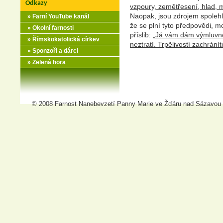
Odkazy
vzpoury, zemětřesení, hlad, 
Naopak, jsou zdrojem spolehli
» Farní YouTube kanál
že se plní tyto předpovědi, m
» Okolní farnosti
příslib: „
Já vám dám výmluvnos
» Římskokatolická církev
neztratí. Trpělivostí zachrání
» Sponzoři a dárci
» Zelená hora
© 2008 Farnost Nanebevzetí Panny Marie ve Žďáru nad Sázavou