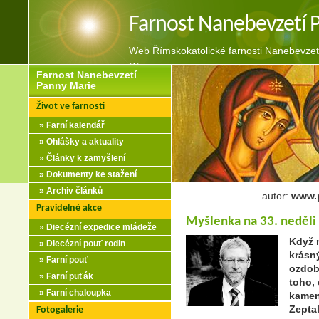
Farnost Nanebevzetí 
Web Římskokatolické farnosti Nanebevzet
Sázavou
Farnost Nanebevzetí
Panny Marie
Život ve farnosti
» Farní kalendář
» Ohlášky a aktuality
» Články k zamyšlení
» Dokumenty ke stažení
» Archiv článků
autor:
www.p
Pravidelné akce
Myšlenka na 33. neděli
» Diecézní expedice mládeže
Když n
» Diecézní pouť rodin
krásn
» Farní pouť
ozdob
» Farní puťák
toho,
» Farní chaloupka
kamen
Zeptal
Fotogalerie