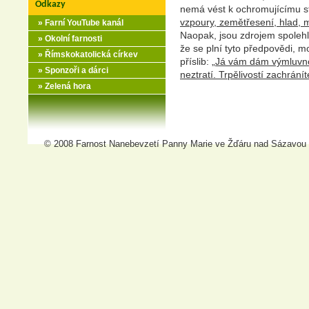
Odkazy
nemá vést k ochromujícímu st
vzpoury, zemětřesení, hlad, 
» Farní YouTube kanál
Naopak, jsou zdrojem spolehli
» Okolní farnosti
že se plní tyto předpovědi, m
» Římskokatolická církev
příslib: „
Já vám dám výmluvnos
» Sponzoři a dárci
neztratí. Trpělivostí zachrání
» Zelená hora
© 2008 Farnost Nanebevzetí Panny Marie ve Žďáru nad Sázavou