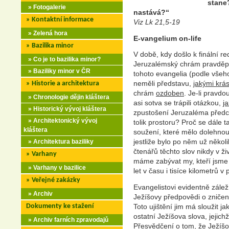
stane?
» Fotogalerie
nastává?“
» Kontaktní informace
Viz Lk 21,5-19
» Zelená hora
E-vangelium on-life
» Bazilika minor
V době, kdy došlo k finální r
» Co je to bazilika minor?
Jeruzalémský chrám pravděpo
» Baziliky minor v ČR
tohoto evangelia (podle všeho
neměli představu,
jakými krá
» Historie a architektura
chrám
ozdoben
. Je-li pravdo
» Chronologie dějin kláštera
asi sotva se trápili otázkou,
j
» Historický vývoj kláštera
zpustošení Jeruzaléma předch
» Architektonický vývoj
tolik prostoru? Proč se dále
kláštera
soužení, které mělo dolehnou
jestliže bylo po něm už několi
» Architektura baziliky
čtenářů těchto slov nikdy v ži
» Varhany
máme zabývat my, kteří jsme o
» Varhany v bazilice
let v času i tisíce kilometrů v
» Veřejné zakázky
Evangelistovi evidentně záleží
» Archiv
Ježíšovy předpovědi o zničen
Dokumenty ke stažení
Toto ujištění jim má sloužit j
ostatní Ježíšova slova, jejich
» Archiv farních zpravodajů
Přesvědčení o tom, že Ježíšo