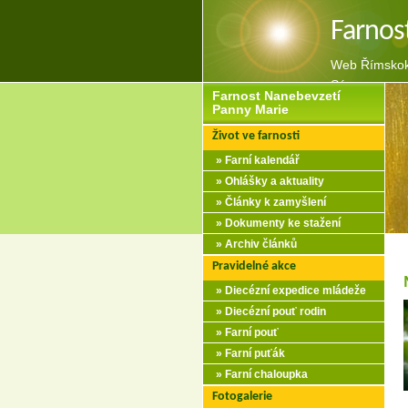
Farnos
Web Římskoka
Sázavou
Farnost Nanebevzetí
Panny Marie
Život ve farnosti
» Farní kalendář
» Ohlášky a aktuality
» Články k zamyšlení
» Dokumenty ke stažení
» Archiv článků
Pravidelné akce
» Diecézní expedice mládeže
» Diecézní pouť rodin
» Farní pouť
» Farní puťák
» Farní chaloupka
Fotogalerie