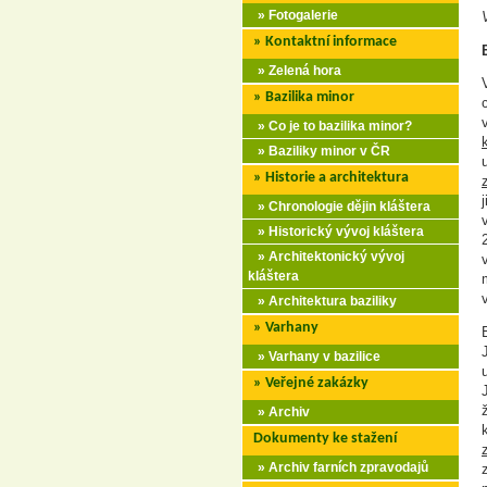
» Fotogalerie
» Kontaktní informace
» Zelená hora
» Bazilika minor
» Co je to bazilika minor?
» Baziliky minor v ČR
» Historie a architektura
» Chronologie dějin kláštera
» Historický vývoj kláštera
» Architektonický vývoj
kláštera
» Architektura baziliky
» Varhany
» Varhany v bazilice
» Veřejné zakázky
» Archiv
Dokumenty ke stažení
» Archiv farních zpravodajů