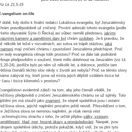
Viz Lk 21,5-19
E-vangelium on-life
V době, kdy došlo k finální redakci Lukášova evangelia, byl Jeruzalémský
chrám pravděpodobně už zničený. Prvotní adresáti tohoto evangelia (podle
všeho obyvatelé Sýrie či Řecka) asi vůbec neměli představu,
jakými
krásnými kameny a pamětními dary byl
chrám
ozdoben
. Je-li pravdou, že
už několik let ležel v rozvalinách, asi sotva se trápili otázkou,
jaká
znamení
mají zničení chrámu i zpustošení Jeruzaléma předcházet. Proč
jim tedy evangelista věnuje tolik prostoru? Proč se dále tak podrobně
věnuje předpovědím o soužení, které mělo dolehnout na Jeruzalém (viz Lk
21,20-24), jestliže bylo po něm už několik let, a dokonce, jestliže tam
většina čtenářů těchto slov nikdy v životě ani nebyla? Proč se těmito slovy
máme zabývat my, kteří jsme od místa jejich dějiště vzdáleni tisíce let
v času i tisíce kilometrů v prostoru?
Evangelistovi evidentně záleží na tom, aby jeho čtenáři věděli, že
Ježíšovy předpovědi o zničení Jeruzalémského chrámu se už splnily. Toto
ujištění jim má sloužit jako
znamení
, že stejně spolehlivá jsou i ostatní
Ježíšova slova, jejichž naplnění prozatím ještě nevidí. Přesvědčení o tom,
že Ježíšova slova se neminou naplnění, je však nemá vést
k ochromujícímu strachu z toho, že určitě přijdou
války, vzpoury,
zemětřesení, hlad, mor, hrozné úkazy a pronásledování
. Naopak, jsou
zdrojem spolehlivé útěchy, protože pokaždé, když vidí, že se plní tyto