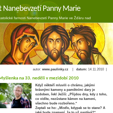
t Nanebevzetí Panny Marie
tolické farnosti Nanebevzetí Panny Marie ve Žďáru nad
autor:
www.paulinky.cz
|
datum:
14.11.2010 |
Myšlenka na 33. neděli v mezidobí 2010
Když někteří mluvili o chrámu, jakými
krásnými kameny a pamětními dary je
ozdoben, řekl Ježíš:
„Přijdou dny, kdy z toho,
co vidíte, nezůstane kámen na kameni,
všechno bude rozbořeno.“
Zeptali se ho: „Mistře, kdypak se to stane? A
jaké bude znamení, že to už nastává?“