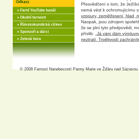
Odkazy
Přesvědčení o tom, že Ježíšo
nemá vést k ochromujícímu st
» Farní YouTube kanál
vzpoury, zemětřesení, hlad, 
» Okolní farnosti
Naopak, jsou zdrojem spolehli
» Římskokatolická církev
že se plní tyto předpovědi, m
» Sponzoři a dárci
příslib: „
Já vám dám výmluvnos
» Zelená hora
neztratí. Trpělivostí zachrání
© 2008 Farnost Nanebevzetí Panny Marie ve Žďáru nad Sázavou