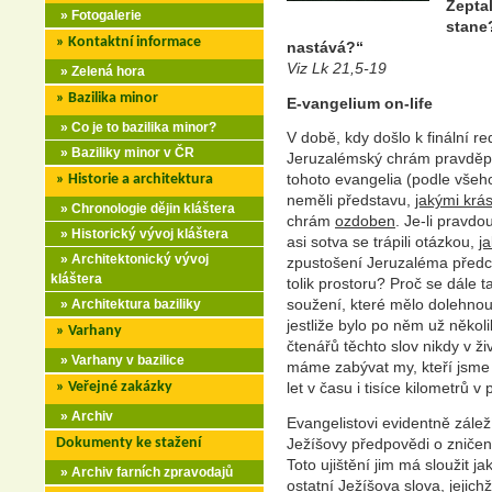
Zeptal
» Fotogalerie
stane?
» Kontaktní informace
nastává?“
Viz Lk 21,5-19
» Zelená hora
» Bazilika minor
E-vangelium on-life
» Co je to bazilika minor?
V době, kdy došlo k finální r
» Baziliky minor v ČR
Jeruzalémský chrám pravděpo
tohoto evangelia (podle všeho
» Historie a architektura
neměli představu,
jakými krá
» Chronologie dějin kláštera
chrám
ozdoben
. Je-li pravdo
» Historický vývoj kláštera
asi sotva se trápili otázkou,
j
» Architektonický vývoj
zpustošení Jeruzaléma předch
kláštera
tolik prostoru? Proč se dále
soužení, které mělo dolehnou
» Architektura baziliky
jestliže bylo po něm už několi
» Varhany
čtenářů těchto slov nikdy v ži
» Varhany v bazilice
máme zabývat my, kteří jsme o
» Veřejné zakázky
let v času i tisíce kilometrů v
» Archiv
Evangelistovi evidentně záleží
Dokumenty ke stažení
Ježíšovy předpovědi o zničen
Toto ujištění jim má sloužit j
» Archiv farních zpravodajů
ostatní Ježíšova slova, jejich