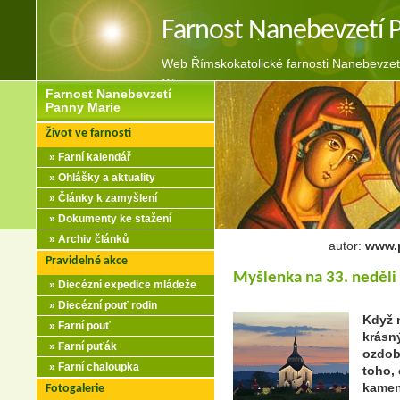
Farnost Nanebevzetí 
Web Římskokatolické farnosti Nanebevzet
Sázavou
Farnost Nanebevzetí
Panny Marie
Život ve farnosti
» Farní kalendář
» Ohlášky a aktuality
» Články k zamyšlení
» Dokumenty ke stažení
» Archiv článků
autor:
www.p
Pravidelné akce
Myšlenka na 33. neděli
» Diecézní expedice mládeže
» Diecézní pouť rodin
Když n
» Farní pouť
krásn
» Farní puťák
ozdob
» Farní chaloupka
toho,
kamen
Fotogalerie